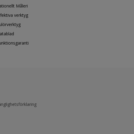
ationellt Måleri
ffektiva verktyg
ulörverktyg
atablad
unktionsgaranti
änglighetsförklaring