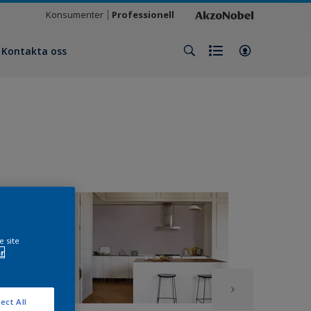
Konsumenter
Professionell
Kontakta oss
e site
r
ect All