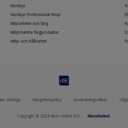
Nordsjö
R
Nordsjö Professional Shop
E
Miljöarbete och färg
K
Miljömärkta färgprodukter
D
Miljö och hållbarhet
F
ie settings
Integritetspolicy
Användningsvillkor
Tillg
Copyright © 2023 Akzo Nobel N.V.