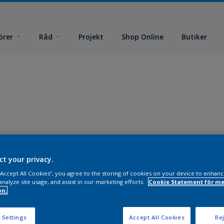
örer
Råd
Projekt
Shop Online
Butiker
ct your privacy.
 “Accept All Cookies”, you agree to the storing of cookies on your device to enhanc
analyze site usage, and assist in our marketing efforts.
Cookie Statement för me
on.
 Settings
Accept All Cookies
Rej