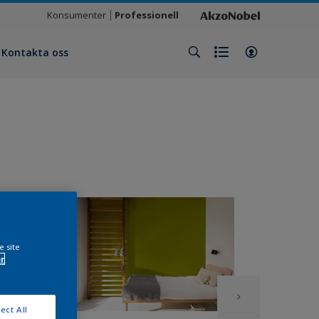
Konsumenter
Professionell
Kontakta oss
e site
r
ect All