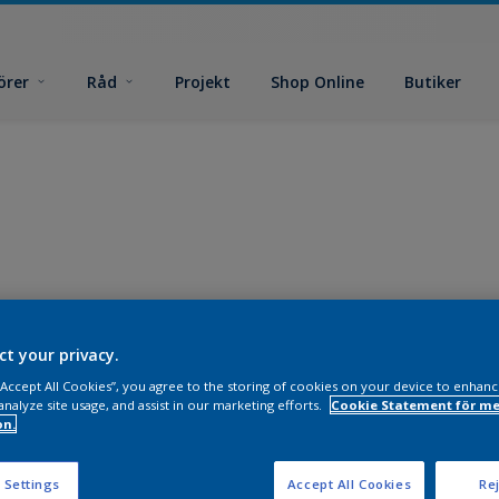
örer
Råd
Projekt
Shop Online
Butiker
ct your privacy.
 “Accept All Cookies”, you agree to the storing of cookies on your device to enhanc
analyze site usage, and assist in our marketing efforts.
Cookie Statement för me
on.
 Settings
Accept All Cookies
Rej