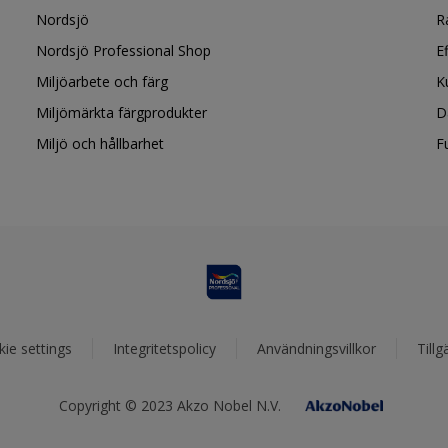
Nordsjö
R
Nordsjö Professional Shop
E
Miljöarbete och färg
K
Miljömärkta färgprodukter
D
Miljö och hållbarhet
F
ie settings
Integritetspolicy
Användningsvillkor
Tillg
Copyright © 2023 Akzo Nobel N.V.