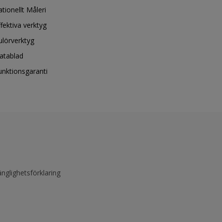
ationellt Måleri
ffektiva verktyg
ulörverktyg
atablad
unktionsgaranti
änglighetsförklaring