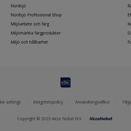
Nordsjö
R
Nordsjö Professional Shop
E
Miljöarbete och färg
K
Miljömärkta färgprodukter
D
Miljö och hållbarhet
F
ie settings
Integritetspolicy
Användningsvillkor
Tillg
Copyright © 2023 Akzo Nobel N.V.