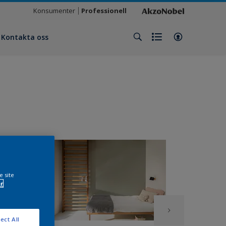
Konsumenter
Professionell
Kontakta oss
e site
r
ect All