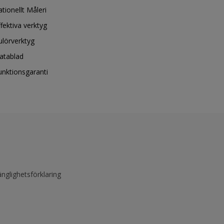
ationellt Måleri
ffektiva verktyg
ulörverktyg
atablad
unktionsgaranti
änglighetsförklaring