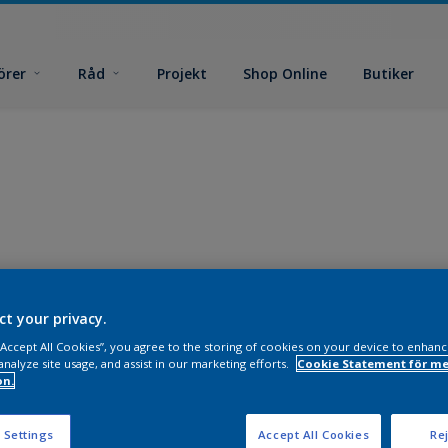
örer
Råd
Projekt
Shop Online
Butiker
ct your privacy.
 “Accept All Cookies”, you agree to the storing of cookies on your device to enhanc
analyze site usage, and assist in our marketing efforts.
Cookie Statement för me
on.
 Settings
Accept All Cookies
Rej