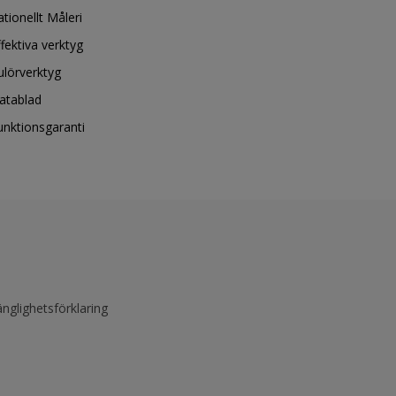
ationellt Måleri
ffektiva verktyg
ulörverktyg
atablad
unktionsgaranti
änglighetsförklaring