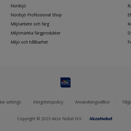
Nordsjö
R
Nordsjö Professional Shop
E
Miljöarbete och färg
K
Miljömärkta färgprodukter
D
Miljö och hållbarhet
F
ie settings
Integritetspolicy
Användningsvillkor
Tillg
Copyright © 2023 Akzo Nobel N.V.