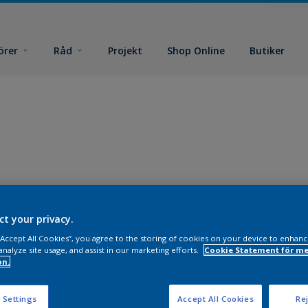
örer
Råd
Projekt
Shop Online
Butiker
ct your privacy.
 “Accept All Cookies”, you agree to the storing of cookies on your device to enhanc
analyze site usage, and assist in our marketing efforts.
Cookie Statement för me
on.
 Settings
Accept All Cookies
Rej