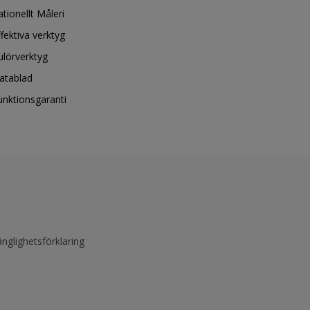
ationellt Måleri
ffektiva verktyg
ulörverktyg
atablad
unktionsgaranti
änglighetsförklaring