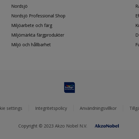
Nordsjö
R
Nordsjö Professional Shop
E
Miljöarbete och färg
K
Miljömärkta färgprodukter
D
Miljö och hållbarhet
F
ie settings
Integritetspolicy
Användningsvillkor
Tillg
Copyright © 2023 Akzo Nobel N.V.