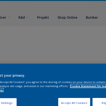
örer
Råd
Projekt
Shop Online
Butiker
ct your privacy.
 “Accept All Cookies”, you agree to the storing of cookies on your device to enhanc
analyze site usage, and assist in our marketing efforts.
Cookie Statement för me
on.
 Settings
Accept All Cookies
Rej