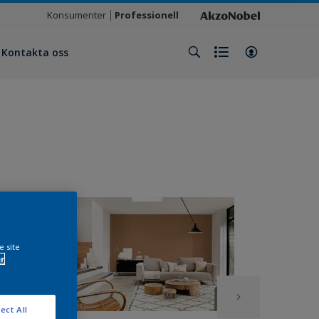
Konsumenter
Professionell
Kontakta oss
e site
r
ect All