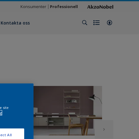
Konsumenter
Professionell
Kontakta oss
e site
r
ect All