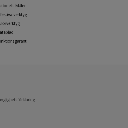
ationellt Måleri
ffektiva verktyg
ulörverktyg
atablad
unktionsgaranti
änglighetsförklaring