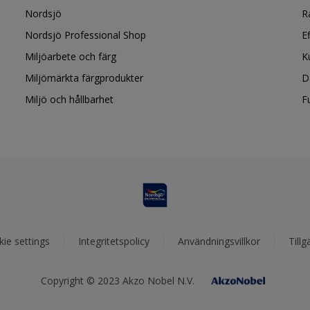
Nordsjö
R
Nordsjö Professional Shop
E
Miljöarbete och färg
K
Miljömärkta färgprodukter
D
Miljö och hållbarhet
F
ie settings
Integritetspolicy
Användningsvillkor
Tillg
Copyright © 2023 Akzo Nobel N.V.