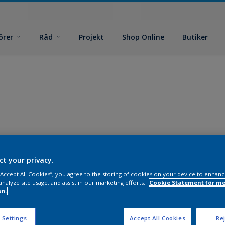
örer
Råd
Projekt
Shop Online
Butiker
ct your privacy.
 “Accept All Cookies”, you agree to the storing of cookies on your device to enhanc
analyze site usage, and assist in our marketing efforts.
Cookie Statement för me
on.
 Settings
Accept All Cookies
Rej