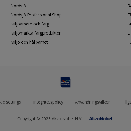
Nordsjö
R
Nordsjö Professional Shop
E
Miljöarbete och färg
K
Miljömärkta färgprodukter
D
Miljö och hållbarhet
F
ie settings
Integritetspolicy
Användningsvillkor
Tillg
Copyright © 2023 Akzo Nobel N.V.