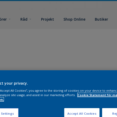
örer
Råd
Projekt
Shop Online
Butiker
ct your privacy.
 “Accept All Cookies”, you agree to the storing of cookies on your device to enhanc
analyze site usage, and assist in our marketing efforts.
Cookie Statement för me
on.
 Settings
Accept All Cookies
Rej