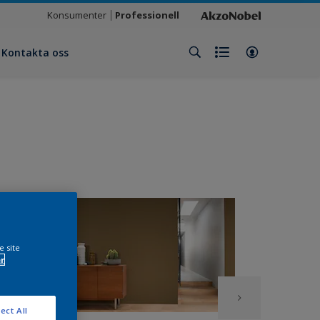
Konsumenter
Professionell
Kontakta oss
e site
r
ect All