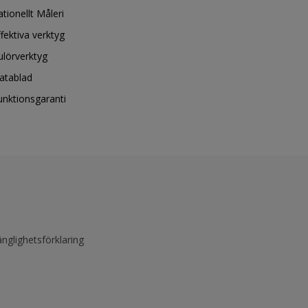
ationellt Måleri
ffektiva verktyg
ulörverktyg
atablad
unktionsgaranti
änglighetsförklaring