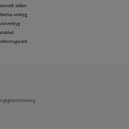
ationellt Måleri
ffektiva verktyg
ulörverktyg
atablad
unktionsgaranti
änglighetsförklaring