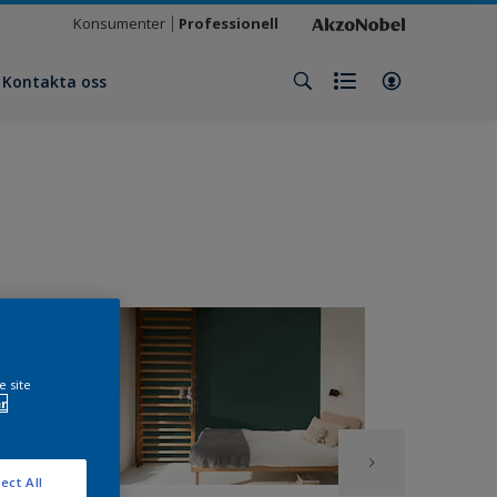
Konsumenter
Professionell
Kontakta oss
e site
r
ect All