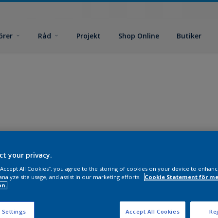
örer
Råd
Projekt
Shop Online
Butiker
ct your privacy.
 “Accept All Cookies”, you agree to the storing of cookies on your device to enhanc
analyze site usage, and assist in our marketing efforts.
Cookie Statement för me
on.
 Settings
Accept All Cookies
Rej