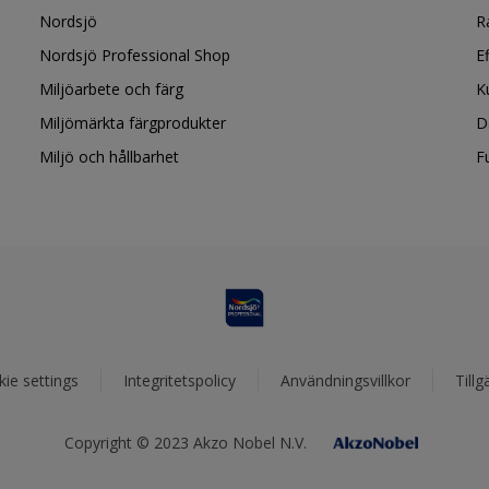
Nordsjö
R
Nordsjö Professional Shop
E
Miljöarbete och färg
K
Miljömärkta färgprodukter
D
Miljö och hållbarhet
F
ie settings
Integritetspolicy
Användningsvillkor
Tillg
Copyright © 2023 Akzo Nobel N.V.