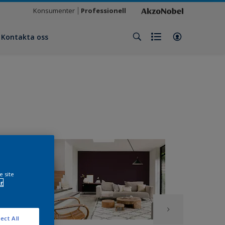
Konsumenter
Professionell
Kontakta oss
e site
r
ect All