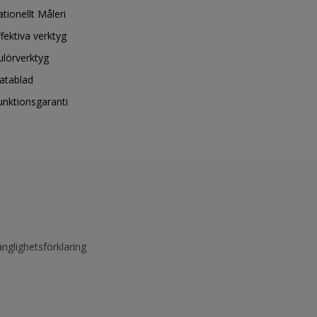
ationellt Måleri
ffektiva verktyg
ulörverktyg
atablad
unktionsgaranti
änglighetsförklaring