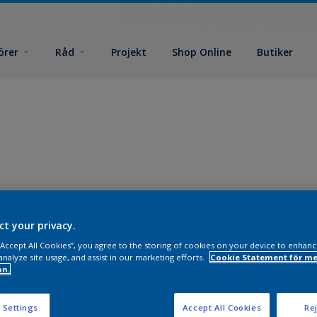
örer
Råd
Projekt
Shop Online
Butiker
ct your privacy.
 “Accept All Cookies”, you agree to the storing of cookies on your device to enhanc
analyze site usage, and assist in our marketing efforts.
Cookie Statement för me
on.
 Settings
Accept All Cookies
Rej