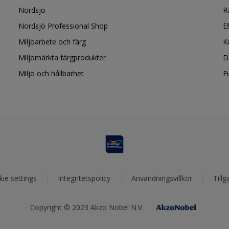
Nordsjö
R
Nordsjö Professional Shop
E
Miljöarbete och färg
K
Miljömärkta färgprodukter
D
Miljö och hållbarhet
F
ie settings
Integritetspolicy
Användningsvillkor
Tillg
Copyright © 2023 Akzo Nobel N.V.