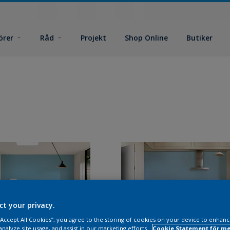
örer
Råd
Projekt
Shop Online
Butiker
ct your privacy.
 “Accept All Cookies”, you agree to the storing of cookies on your device to enhanc
analyze site usage, and assist in our marketing efforts.
Cookie Statement för me