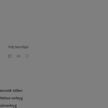
Följ Nordsjö
ationellt Måleri
ffektiva verktyg
ulörverktyg