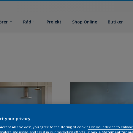
örer
Råd
Projekt
Shop Online
Butiker
ct your privacy.
 “Accept All Cookies”, you agree to the storing of cookies on your device to enhanc
analyze site usage, and assist in our marketing efforts.
Cookie Statement för me