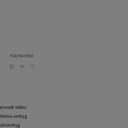
Följ Nordsjö
ationellt Måleri
ffektiva verktyg
ulörverktyg