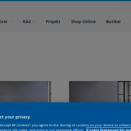
örer
Råd
Projekt
Shop Online
Butiker
ct your privacy.
 “Accept All Cookies”, you agree to the storing of cookies on your device to enhanc
analyze site usage, and assist in our marketing efforts.
Cookie Statement för me