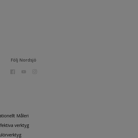
Följ Nordsjö
ationellt Måleri
ffektiva verktyg
ulörverktyg