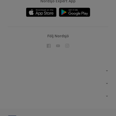
Nordsjö Expert App
Följ Nordsjö
Kontakta oss
En nyans bättre
Nordsjö
Projekt
Nordsjö Professional Shop
Digitala verktyg
Rationellt Måleri
Miljöarbete och färg
Site map
Effektiva verktyg