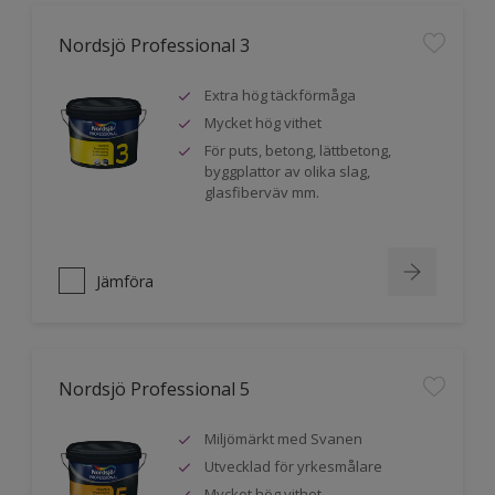
Nordsjö Professional 3
Extra hög täckförmåga
Mycket hög vithet
För puts, betong, lättbetong,
byggplattor av olika slag,
glasfiberväv mm.
Jämföra
Nordsjö Professional 5
Miljömärkt med Svanen
Utvecklad för yrkesmålare
Mycket hög vithet