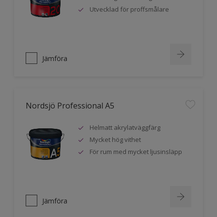
Utvecklad för proffsmålare
Jämföra
Nordsjö Professional A5
Helmatt akrylatväggfärg
Mycket hög vithet
För rum med mycket ljusinsläpp
Jämföra