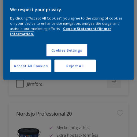
We respect your privacy.
Nordsjö Professional 10
By clicking “Accept All Cookies”, you agree to the storing of cookies
on your device to enhance site navigation, analyze site usage, and
assist in our marketing efforts.
Cookie Statement för mer
Jämnare och finare finish, även i
information.
mörka kulörer
Lättare att applicera och fördela
Cookies Settings
färgen
Utmärkt täckförmåga
Accept All Cookies
Reject All
Jämföra
Nordsjö Professional 20
Mycket hög vithet
Extra hög täckförmåga