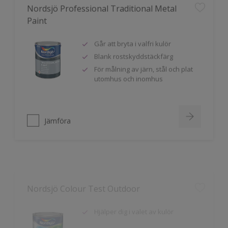
Paint
Går att bryta i valfri kulör
Blank rostskyddstäckfärg
För målning av järn, stål och plat
utomhus och inomhus
Jämföra
Nordsjö Colour Test Outdoor
Hjälper dig i valet av kulör