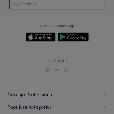
Nordsjö Expert App
Följ Nordsjö
Nordsjö Professional
Kontakta oss
Populära kategorier
En nyans bättre