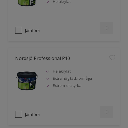
Helakrylat
Jämföra
Nordsjö Professional P10
Helakrylat
Extra hög täckförmåga
Extrem slitstyrka
Jämföra