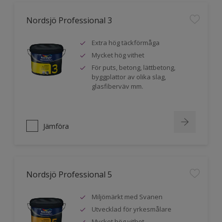
Nordsjö Professional 3
Extra hög täckförmåga
Mycket hög vithet
För puts, betong, lättbetong,
byggplattor av olika slag,
glasfiberväv mm.
Jämföra
Nordsjö Professional 5
Miljömärkt med Svanen
Utvecklad för yrkesmålare
Mycket hög vithet