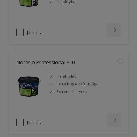
Helakrylat
Jämföra
Nordsjö Professional P10
Helakrylat
Extra hög täckförmåga
Extrem slitstyrka
Jämföra