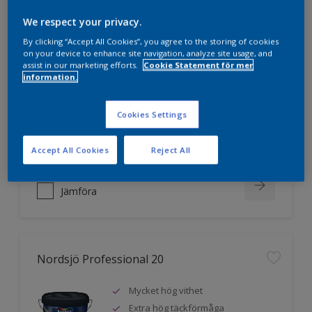
We respect your privacy.
Nordsjö Professional 10
By clicking “Accept All Cookies”, you agree to the storing of cookies
on your device to enhance site navigation, analyze site usage, and
assist in our marketing efforts.
Cookie Statement för mer
Jämnare och finare finish, även i
information.
mörka kulörer
Lättare att applicera och fördela
Cookies Settings
färgen
Utmärkt täckförmåga
Accept All Cookies
Reject All
Jämföra
Nordsjö Professional 20
Mycket hög vithet
Extra hög täckförmåga