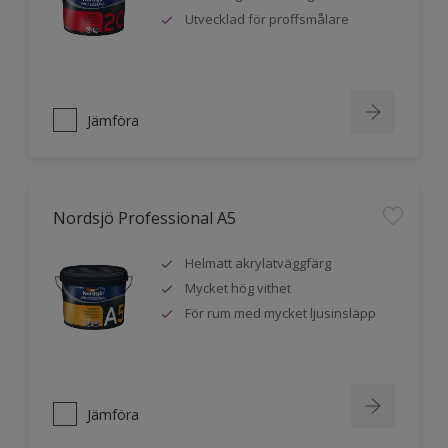
Utvecklad för proffsmålare
Jämföra
Nordsjö Professional A5
Helmatt akrylatväggfärg
Mycket hög vithet
För rum med mycket ljusinsläpp
Jämföra