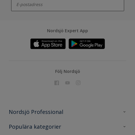
Nordsjö Expert App
Följ Nordsjö
Nordsjö Professional
Kontakta oss
Populära kategorier
En nyans bättre