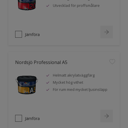
Utvecklad för proffsmålare
Jämföra
Nordsjö Professional A5
Helmatt akrylatväggfärg
Mycket hög vithet
För rum med mycket ljusinsläpp
Jämföra