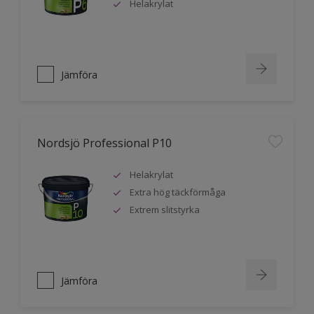
Helakrylat
Jämföra
Nordsjö Professional P10
Helakrylat
Extra hög täckförmåga
Extrem slitstyrka
Jämföra