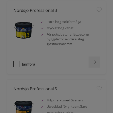
Nordsjö Professional 3
Extra hög täckförmåga
Mycket hög vithet
För puts, betong, lättbetong,
byggplattor av olika slag,
glasfiberväv mm.
Jämföra
Nordsjö Professional 5
Miljömärkt med Svanen
Utvecklad för yrkesmålare
Mycket hög vithet