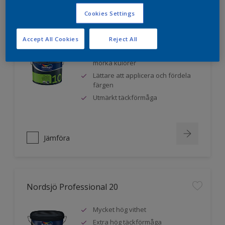
Cookies Settings
Nordsjö Professional 10
Accept All Cookies
Reject All
Jämnare och finare finish, även i
mörka kulörer
Lättare att applicera och fördela
färgen
Utmärkt täckförmåga
Jämföra
Nordsjö Professional 20
Mycket hög vithet
Extra hög täckförmåga