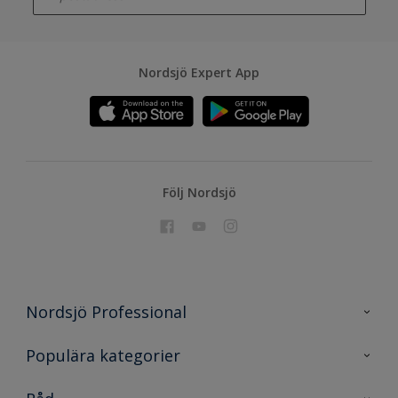
Nordsjö Expert App
Följ Nordsjö
Nordsjö Professional
Kontakta oss
Populära kategorier
En nyans bättre
Nordsjö