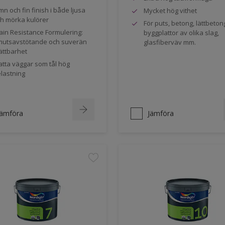
mn och fin finish i både ljusa
Mycket hög vithet
h mörka kulörer
För puts, betong, lättbeton
ain Resistance Formulering:
byggplattor av olika slag,
utsavstötande och suverän
glasfiberväv mm.
ättbarhet
tta väggar som tål hög
lastning
Jämföra
Jämföra