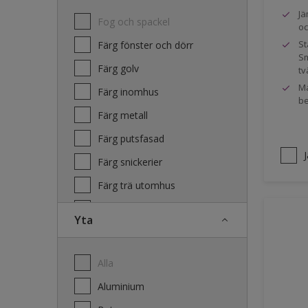
Jä
Fog och spackel
oc
St
Färg fönster och dörr
Sm
Färg golv
tv
Ma
Färg inomhus
be
Färg metall
Färg putsfasad
Färg snickerier
Färg trä utomhus
Grundfärg och tvätt
Yta
Lacker
Laserande träfasad
Alla
Lim
Aluminium
Terrass- och utemöbeloljor