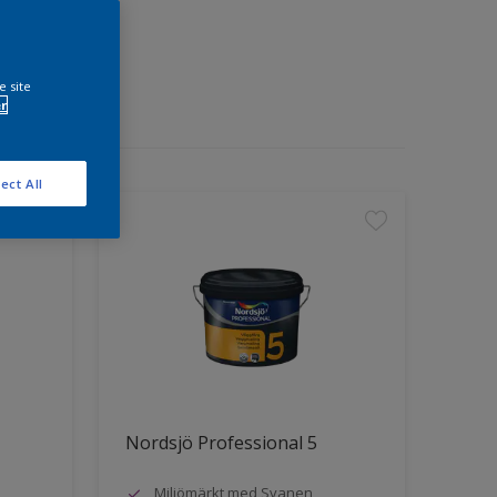
e site
r
ect All
Nordsjö Professional 5
Miljömärkt med Svanen