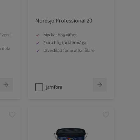
Nordsjö Professional 20
även i
Mycket hög vithet
Extra hög täckförmåga
ördela
Utvecklad för proffsmålare
Jämföra