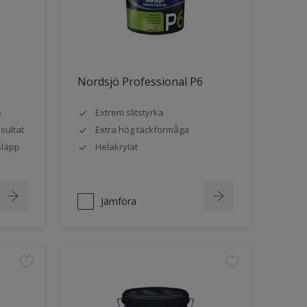
Nordsjö Professional P6
e
Extrem slitstyrka
sultat
Extra hög täckförmåga
släpp
Helakrylat
Jämföra