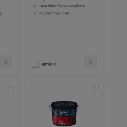
Utvecklad för yrkesmålare
g,
Mycket hög vithet
Jämföra