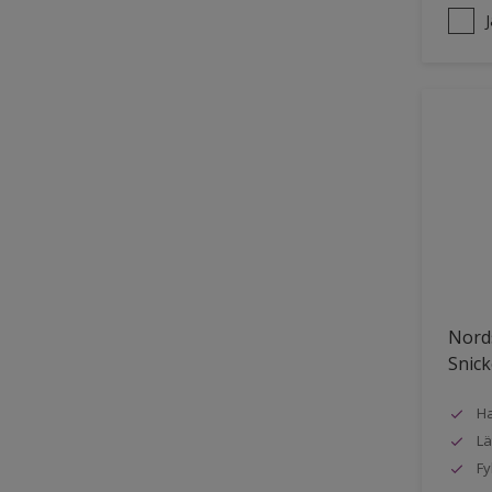
Nords
Snick
Ha
Lä
Fy