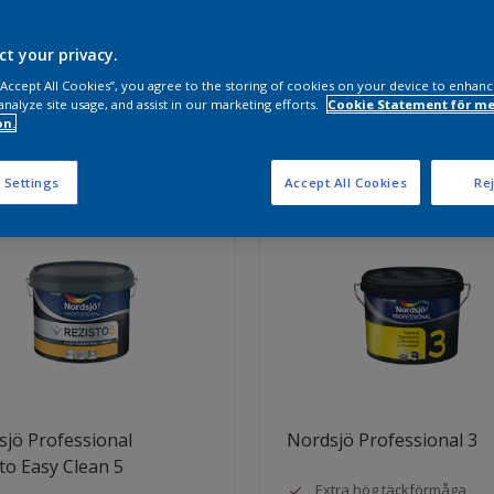
a produkter behöver du?
ct your privacy.
 “Accept All Cookies”, you agree to the storing of cookies on your device to enhanc
analyze site usage, and assist in our marketing efforts.
Cookie Statement för me
on.
ter hittade
 Settings
Accept All Cookies
Rej
jö Professional
Nordsjö Professional 3
to Easy Clean 5
Extra hög täckförmåga