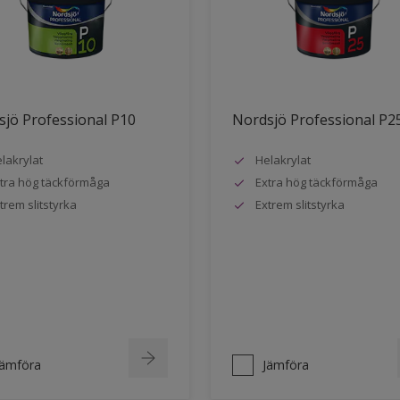
jö Professional P10
Nordsjö Professional P2
lakrylat
Helakrylat
tra hög täckförmåga
Extra hög täckförmåga
trem slitstyrka
Extrem slitstyrka
Jämföra
Jämföra