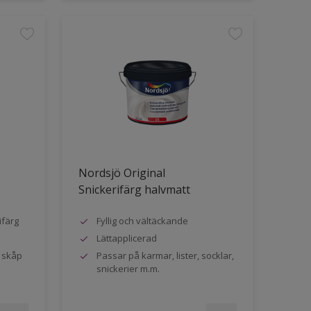
Nordsjö Original
Snickerifärg halvmatt
ifärg
Fyllig och vältäckande
Lättapplicerad
h skåp
Passar på karmar, lister, socklar,
snickerier m.m.