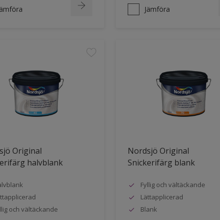
Jämföra
Jämföra
jö Original
Nordsjö Original
erifärg halvblank
Snickerifärg blank
lvblank
Fyllig och vältäckande
ttapplicerad
Lättapplicerad
llig och vältäckande
Blank