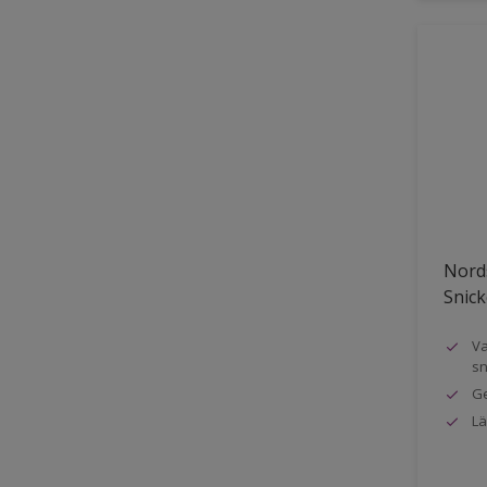
Nords
Snick
Va
sn
Ge
Lä