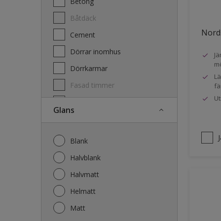
Betong
Båtdäck
Nords
Cement
Dörrar inomhus
Jä
mö
Dörrkarmar
Lä
Fasad timmer
fä
Ut
Fasad trä
Glans
Fönster
Fönsterkarmar
Blank
Galvaniserat stål
Halvblank
Garage
Halvmatt
Gips
Helmatt
Gjutet
Matt
Golv