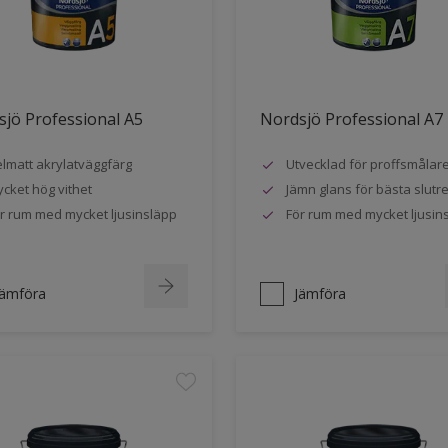
jö Professional A5
Nordsjö Professional A7
lmatt akrylatväggfärg
Utvecklad för proffsmålar
cket hög vithet
Jämn glans för bästa slutre
r rum med mycket ljusinsläpp
För rum med mycket ljusin
Jämföra
Jämföra