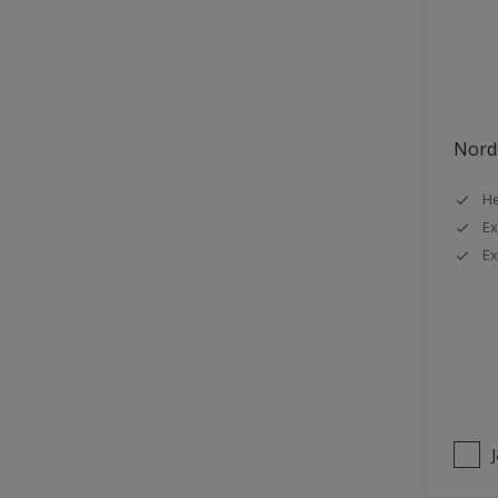
Stuck
Stål
Tak exteriör
Tak inomhus
Nords
Tapet
He
Terrass
Ex
Trappa
Ex
Trä
Trä panel
Träpanel inomhus
Utemöbler
Vägg inomhus
Ytterdörr