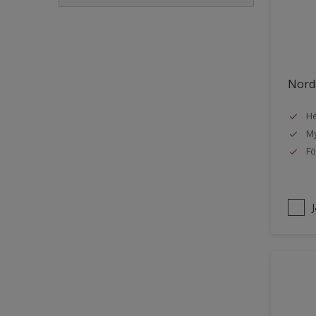
Golvlist
Icke-järnmetaller
Metall
Nords
Möbler
He
Painted surfaces
My
Plattor
Fö
Puts och betong
Radiatorer
Räcken
Skåp
Småmöbler
Snickeri, list och trädetaljer
Staket