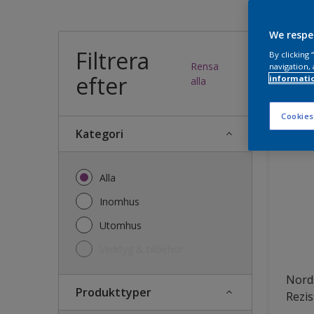
Vilk
We respe
Filtrera
By clicking
Rensa
navigation, 
efter
informati
34
produk
alla
Cookies
Kategori
Alla
Inomhus
Utomhus
Verktyg & tillbehör
Nords
Produkttyper
Rezis