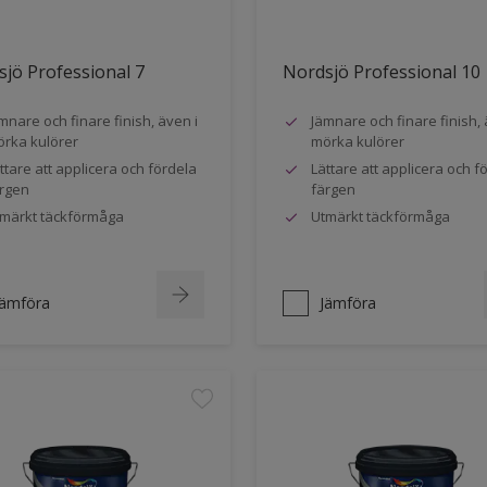
jö Professional 7
Nordsjö Professional 10
mnare och finare finish, även i
Jämnare och finare finish, 
rka kulörer
mörka kulörer
ttare att applicera och fördela
Lättare att applicera och f
rgen
färgen
märkt täckförmåga
Utmärkt täckförmåga
Jämföra
Jämföra