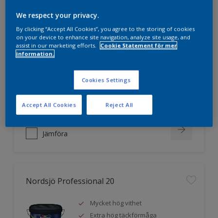
We respect your privacy.
Nordsjö Professional 10
By clicking “Accept All Cookies”, you agree to the storing of cookies
on your device to enhance site navigation, analyze site usage, and
assist in our marketing efforts.
Cookie Statement för mer
Jämnare och finare finish, även i
information.
mörka kulörer
Lättare att applicera och fördela
Cookies Settings
färgen
Utmärkt täckförmåga
Accept All Cookies
Reject All
Jämföra
Nordsjö Professional 20
Mycket hög vithet
Extra hög täckförmåga