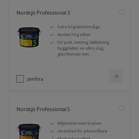
Nordsjö Professional 3
Extra hög täckförmåga
Mycket hög vithet
För puts, betong, lättbetong,
byggplattor av olika slag,
glasfiberväv mm.
Jämföra
Nordsjö Professional 5
Miljömärkt med Svanen
Utvecklad för yrkesmålare
Mycket hög vithet