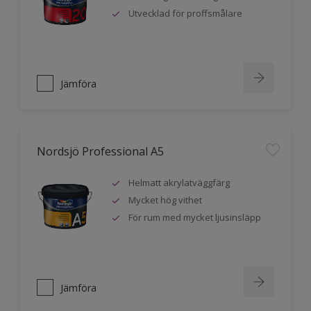
Utvecklad för proffsmålare
Jämföra
Nordsjö Professional A5
Helmatt akrylatväggfärg
Mycket hög vithet
För rum med mycket ljusinsläpp
Jämföra