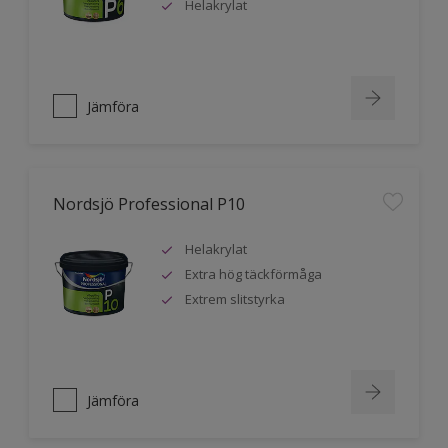
Helakrylat
Jämföra
Nordsjö Professional P10
Helakrylat
Extra hög täckförmåga
Extrem slitstyrka
Jämföra