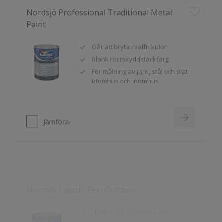
Paint
Går att bryta i valfri kulör
Blank rostskyddstäckfärg
För målning av järn, stål och plat
utomhus och inomhus
Jämföra
Nordsjö Colour Test Outdoor
Hjälper dig i valet av kulör