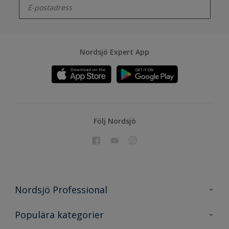
Nordsjö Expert App
Följ Nordsjö
Nordsjö Professional
Kontakta oss
Populära kategorier
En nyans bättre