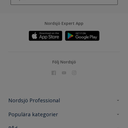
Nordsjö Expert App
Följ Nordsjö
Nordsjö Professional
Kontakta oss
Populära kategorier
En nyans bättre
Nordsjö