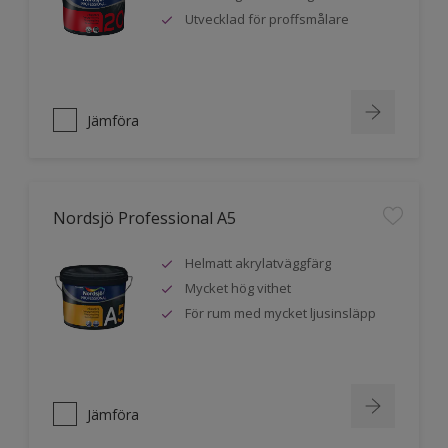
Utvecklad för proffsmålare
Jämföra
Nordsjö Professional A5
Helmatt akrylatväggfärg
Mycket hög vithet
För rum med mycket ljusinsläpp
Jämföra