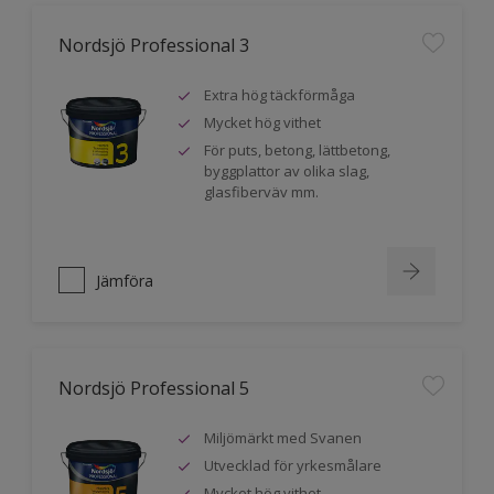
Nordsjö Professional 3
Extra hög täckförmåga
Mycket hög vithet
För puts, betong, lättbetong,
byggplattor av olika slag,
glasfiberväv mm.
Jämföra
Nordsjö Professional 5
Miljömärkt med Svanen
Utvecklad för yrkesmålare
Mycket hög vithet