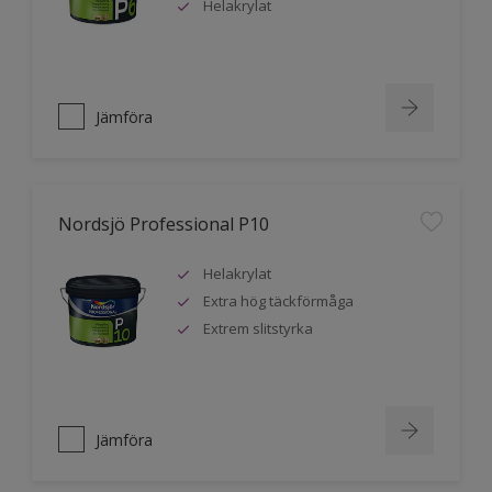
Helakrylat
Jämföra
Nordsjö Professional P10
Helakrylat
Extra hög täckförmåga
Extrem slitstyrka
Jämföra