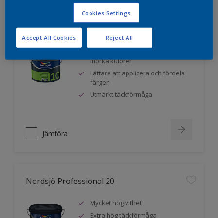
Cookies Settings
Nordsjö Professional 10
Accept All Cookies
Reject All
Jämnare och finare finish, även i
mörka kulörer
Lättare att applicera och fördela
färgen
Utmärkt täckförmåga
Jämföra
Nordsjö Professional 20
Mycket hög vithet
Extra hög täckförmåga