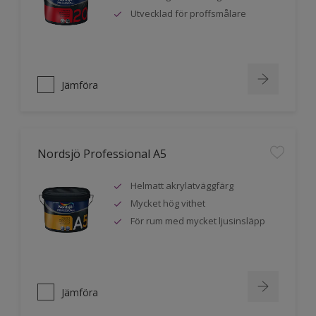
Utvecklad för proffsmålare
Jämföra
Nordsjö Professional A5
Helmatt akrylatväggfärg
Mycket hög vithet
För rum med mycket ljusinsläpp
Jämföra