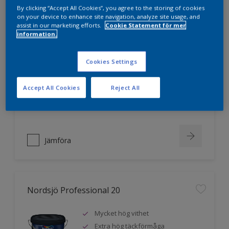
By clicking “Accept All Cookies”, you agree to the storing of cookies
on your device to enhance site navigation, analyze site usage, and
assist in our marketing efforts.
Cookie Statement för mer
Nordsjö Professional 10
information.
Jämnare och finare finish, även i
Cookies Settings
mörka kulörer
Lättare att applicera och fördela
färgen
Accept All Cookies
Reject All
Utmärkt täckförmåga
Jämföra
Nordsjö Professional 20
Mycket hög vithet
Extra hög täckförmåga