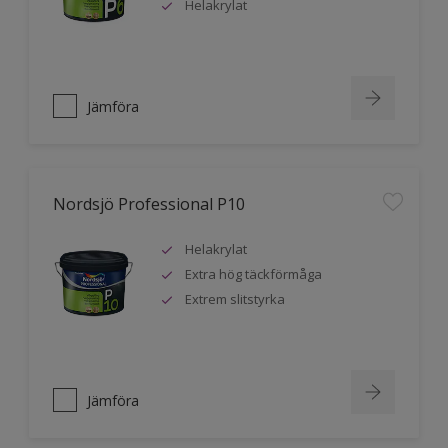
Helakrylat
Jämföra
Nordsjö Professional P10
Helakrylat
Extra hög täckförmåga
Extrem slitstyrka
Jämföra