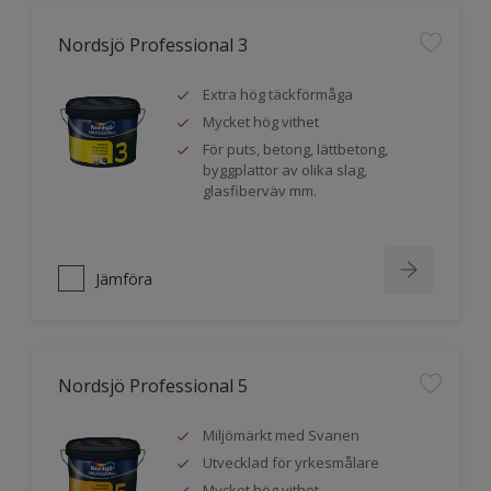
Nordsjö Professional 3
Extra hög täckförmåga
Mycket hög vithet
För puts, betong, lättbetong,
byggplattor av olika slag,
glasfiberväv mm.
Jämföra
Nordsjö Professional 5
Miljömärkt med Svanen
Utvecklad för yrkesmålare
Mycket hög vithet