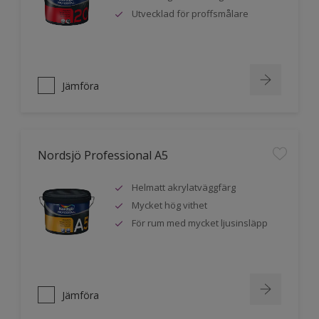
Utvecklad för proffsmålare
Jämföra
Nordsjö Professional A5
Helmatt akrylatväggfärg
Mycket hög vithet
För rum med mycket ljusinsläpp
Jämföra