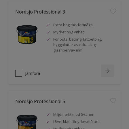
Nordsjö Professional 3
Extra hög täckförmåga
Mycket hög vithet
För puts, betong, lättbetong,
byggplattor av olika slag,
glasfiberväv mm.
Jämföra
Nordsjö Professional 5
Miljömärkt med Svanen
Utvecklad för yrkesmålare
Mycket hög vithet