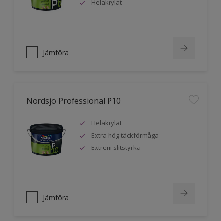
Helakrylat
Jämföra
Nordsjö Professional P10
Helakrylat
Extra hög täckförmåga
Extrem slitstyrka
Jämföra