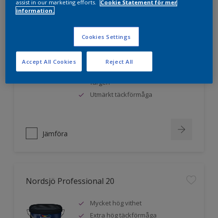
assist in our marketing efforts.
Cookie Statement för mer
information.
Nordsjö Professional 10
Cookies Settings
Jämnare och finare finish, även i
mörka kulörer
Accept All Cookies
Reject All
Lättare att applicera och fördela
färgen
Utmärkt täckförmåga
Jämföra
Nordsjö Professional 20
Mycket hög vithet
Extra hög täckförmåga