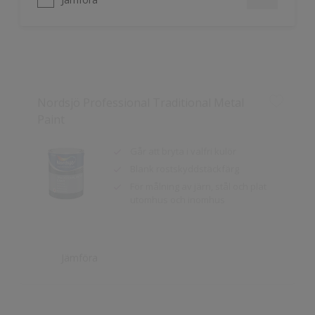
Nordsjö Professional Traditional Metal
Paint
Går att bryta i valfri kulör
Blank rostskyddstäckfärg
För målning av järn, stål och plat
utomhus och inomhus
Jämföra
Nordsjö Colour Test Outdoor
Hjälper dig i valet av kulör