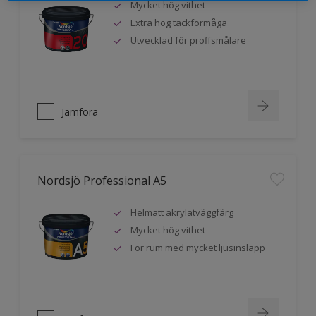
Mycket hög vithet
Extra hög täckförmåga
Utvecklad för proffsmålare
Jämföra
Nordsjö Professional A5
Helmatt akrylatväggfärg
Mycket hög vithet
För rum med mycket ljusinsläpp