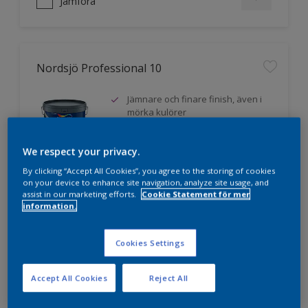
Jämföra
Nordsjö Professional 10
Jämnare och finare finish, även i
mörka kulörer
Lättare att applicera och fördela
färgen
We respect your privacy.
Utmärkt täckförmåga
By clicking “Accept All Cookies”, you agree to the storing of cookies
on your device to enhance site navigation, analyze site usage, and
assist in our marketing efforts.
Cookie Statement för mer
information.
Jämföra
Cookies Settings
Accept All Cookies
Reject All
Nordsjö Professional 20