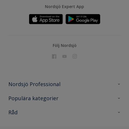
Nordsjö Expert App
Följ Nordsjö
Nordsjö Professional
Kontakta oss
Populära kategorier
En nyans bättre
Nordsjö
Råd
Projekt
Nordsjö Professional Shop
Digitala verktyg
Rationellt Måleri
Miljöarbete och färg