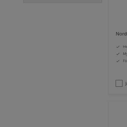
Golvlist
Icke-järnmetaller
Metall
Nords
Möbler
He
Painted surfaces
My
Plattor
Fö
Puts och betong
Radiatorer
Räcken
Skåp
Småmöbler
Snickeri, list och trädetaljer
Staket