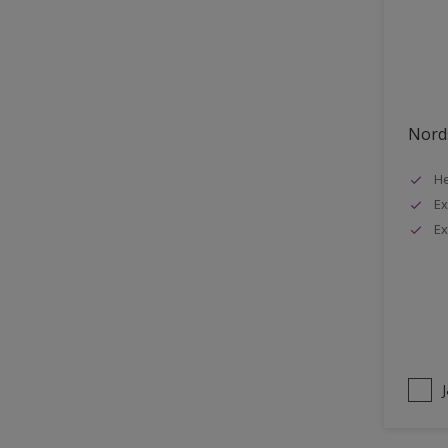
Stuck
Stål
Tak exteriör
Tak inomhus
Nords
Tapet
He
Terrass
Ex
Trappa
Ex
Trä
Trä panel
Träpanel inomhus
Utemöbler
Vägg inomhus
Ytterdörr