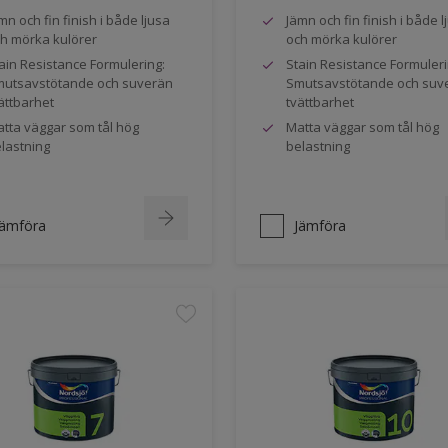
mn och fin finish i både ljusa
Jämn och fin finish i både l
h mörka kulörer
och mörka kulörer
ain Resistance Formulering:
Stain Resistance Formuleri
utsavstötande och suverän
Smutsavstötande och suv
ättbarhet
tvättbarhet
tta väggar som tål hög
Matta väggar som tål hög
lastning
belastning
Jämföra
Jämföra