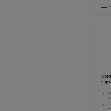
Nord
Super
Ge
yt
Ex
re