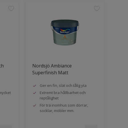
th
Nordsjö Ambiance
Superfinish Matt
Ger en fin, slät och tålig yta
mycket
Extremt bra hållbarhet och
reptålighet
För trä inomhus som dörrar,
socklar, möbler mm.