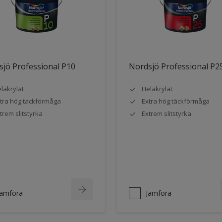
jö Professional P10
Nordsjö Professional P2
lakrylat
Helakrylat
tra hög täckförmåga
Extra hög täckförmåga
trem slitstyrka
Extrem slitstyrka
Jämföra
Jämföra