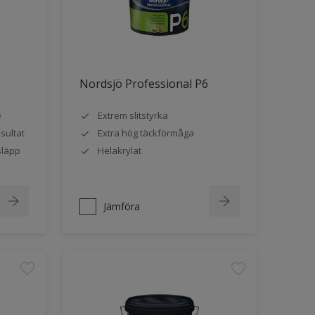
Nordsjö Professional P6
e
Extrem slitstyrka
sultat
Extra hög täckförmåga
släpp
Helakrylat
Jämföra