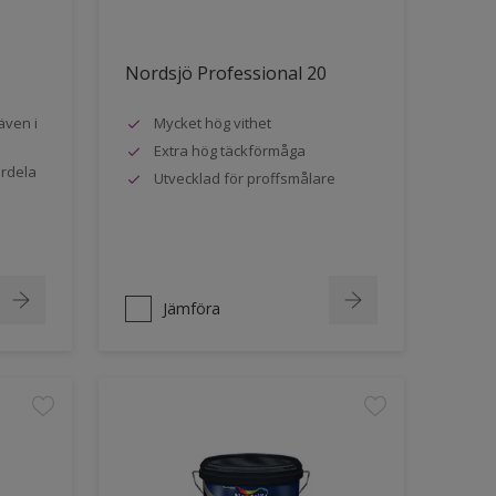
Nordsjö Professional 20
även i
Mycket hög vithet
Extra hög täckförmåga
ördela
Utvecklad för proffsmålare
Jämföra