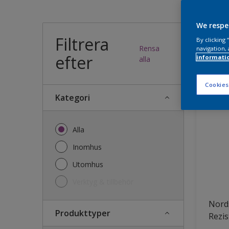
Vilk
We respe
Filtrera
By clicking
Rensa
navigation, 
efter
informati
36
produk
alla
Cookies
Kategori
Alla
Inomhus
Utomhus
Verktyg & tillbehör
Nords
Produkttyper
Rezis