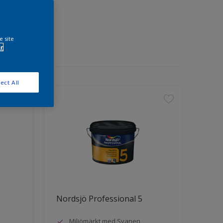
e site
r
ect All
Nordsjö Professional 5
Miljömärkt med Svanen