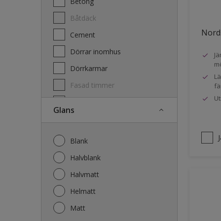
Betong
Båtdäck
Nords
Cement
Dörrar inomhus
Jä
mö
Dörrkarmar
Lä
Fasad timmer
fä
Ut
Fasad trä
Glans
Fönster
Fönsterkarmar
Blank
Galvaniserat stål
Halvblank
Garage
Halvmatt
Gips
Helmatt
Gjutet
Matt
Golv