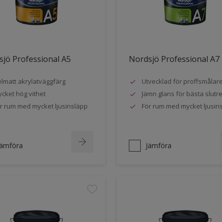
jö Professional A5
Nordsjö Professional A7
lmatt akrylatväggfärg
Utvecklad för proffsmålar
cket hög vithet
Jämn glans för bästa slutre
r rum med mycket ljusinsläpp
För rum med mycket ljusin
Jämföra
Jämföra