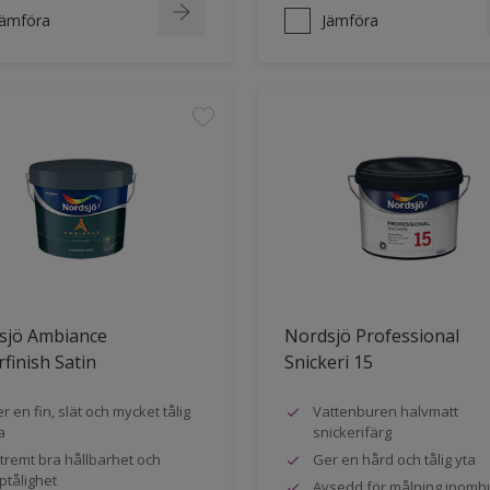
Jämföra
Jämföra
sjö Ambiance
Nordsjö Professional
finish Satin
Snickeri 15
r en fin, slät och mycket tålig
Vattenburen halvmatt
a
snickerifärg
tremt bra hållbarhet och
Ger en hård och tålig yta
ptålighet
Avsedd för målning inomh