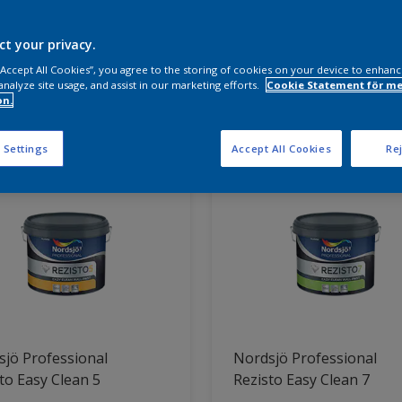
a produkter behöver du?
ct your privacy.
 “Accept All Cookies”, you agree to the storing of cookies on your device to enhanc
analyze site usage, and assist in our marketing efforts.
Cookie Statement för me
on.
ter hittade
 Settings
Accept All Cookies
Rej
jö Professional
Nordsjö Professional
to Easy Clean 5
Rezisto Easy Clean 7