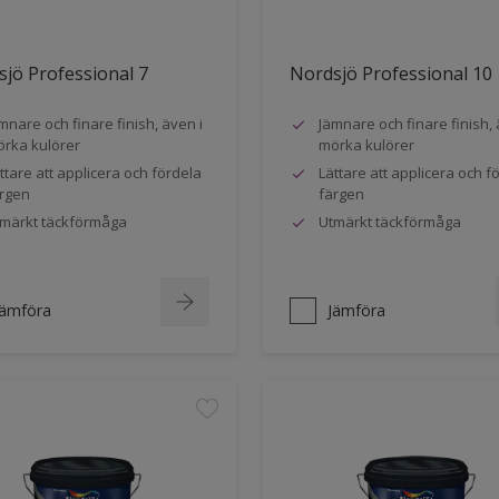
jö Professional 7
Nordsjö Professional 10
mnare och finare finish, även i
Jämnare och finare finish, 
rka kulörer
mörka kulörer
ttare att applicera och fördela
Lättare att applicera och f
rgen
färgen
märkt täckförmåga
Utmärkt täckförmåga
Jämföra
Jämföra