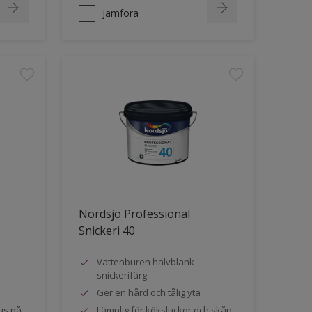
Jämföra
Nordsjö Professional
Snickeri 40
Vattenburen halvblank
snickerifärg
Ger en hård och tålig yta
us på
Lämplig för köksluckor och skåp