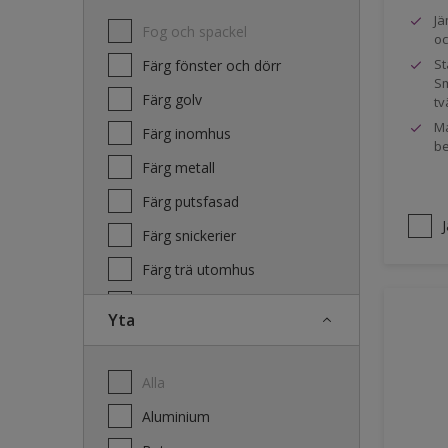
Jä
Fog och spackel
oc
St
Färg fönster och dörr
Sm
Färg golv
tv
Ma
Färg inomhus
be
Färg metall
Färg putsfasad
Färg snickerier
Färg trä utomhus
Grundfärg och tvätt
Yta
Lacker
Laserande träfasad
Alla
Lim
Aluminium
Terrass- och utemöbeloljor