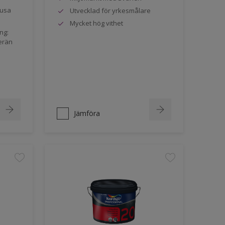
jusa
Utvecklad för yrkesmålare
Mycket hög vithet
ng:
erän
Jämföra