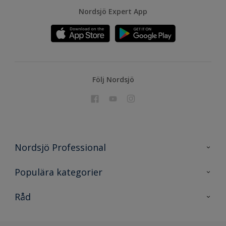
Nordsjö Expert App
Följ Nordsjö
Nordsjö Professional
Kontakta oss
Populära kategorier
En nyans bättre
Nordsjö
Råd
Projekt
Nordsjö Professional Shop
Digitala verktyg
Rationellt Måleri
Miljöarbete och färg