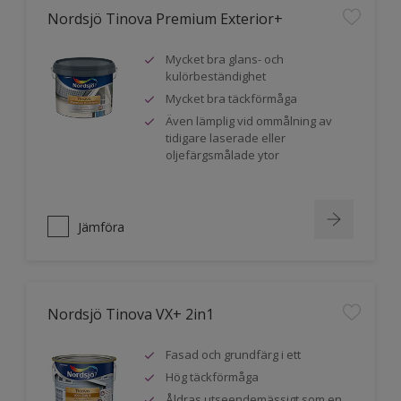
Nordsjö Tinova Premium Exterior+
Mycket bra glans- och
kulörbeständighet
Mycket bra täckförmåga
Även lämplig vid ommålning av
tidigare laserade eller
oljefärgsmålade ytor
Jämföra
Nordsjö Tinova VX+ 2in1
Fasad och grundfärg i ett
Hög täckförmåga
Åldras utseendemässigt som en