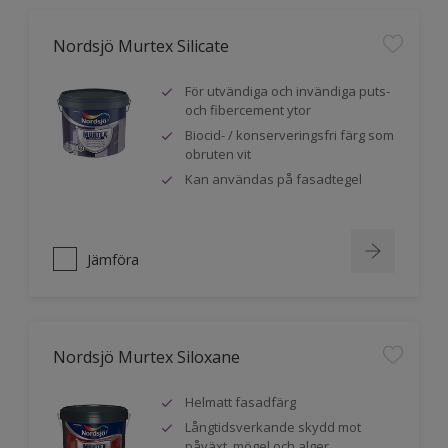
Nordsjö Murtex Silicate
För utvändiga och invändiga puts-
och fibercement ytor
Biocid- / konserveringsfri färg som
obruten vit
Kan användas på fasadtegel
Jämföra
Nordsjö Murtex Siloxane
Helmatt fasadfärg
Långtidsverkande skydd mot
påväxt, mögel och alger