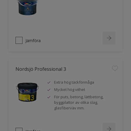
Jämföra
Nordsjö Professional 3
Extra hög täckförmåga
Mycket hög vithet
För puts, betong, lättbetong,
byggplattor av olika slag,
glasfiberväv mm.