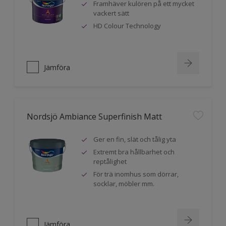
Framhäver kulören på ett mycket
vackert sätt
HD Colour Technology
Jämföra
Nordsjö Ambiance Superfinish Matt
Ger en fin, slät och tålig yta
Extremt bra hållbarhet och
reptålighet
För trä inomhus som dörrar,
socklar, möbler mm.
Jämföra