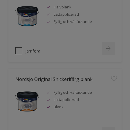
Halvblank
Lättapplicerad
Fyllig och vältäckande
Jämföra
Nordsjö Original Snickerifärg blank
Fyllig och vältäckande
Lättapplicerad
Blank