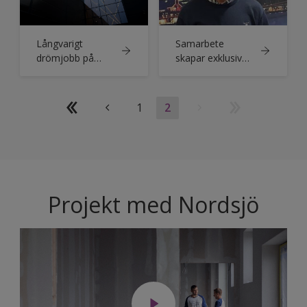
Långvarigt
Samarbete
drömjobb på
skapar exklusiv
världsledande
känsla i
livsmedelsfabrik
Borstahusen
1
2
Projekt med Nordsjö