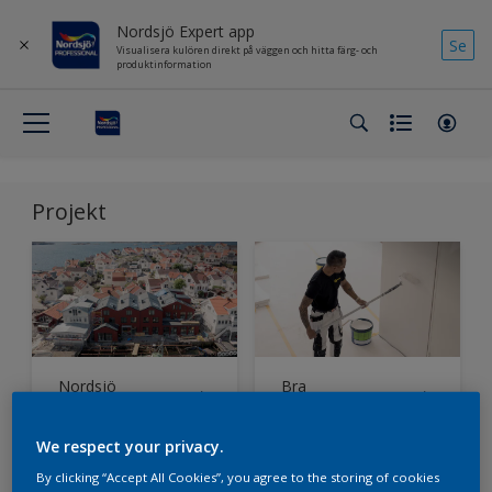
Nordsjö Expert app
Se
Visualisera kulören direkt på väggen och hitta färg- och
produktinformation
Projekt
Nordsjö
Bra
Supermatt ger
kundrelationer
nytt liv åt den
får Nordsjö Pro-
We respect your privacy.
klassiskt röda
säljarna att
skärgårdsfasaden
sticka ut
By clicking “Accept All Cookies”, you agree to the storing of cookies