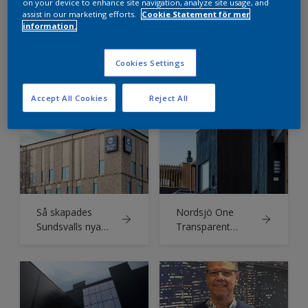
on your device to enhance site navigation, analyze site usage, and
assist in our marketing efforts.
Cookie Statement för mer
information.
Cookies Settings
Vacker och
Elegant och
genomtänkt
klassisk fastighet
Accept All Cookies
Reject All
arkitektur i
på Østerbrogade
Holbæks nya
får nytt liv med
Svanenmärkta
Nordsjös Murtex
bostadshus
Siloxane
Så skapades
Nordsjö One
Sundsvalls nya
Transparent
vardagsrum
gjorde jobbet: –
Enkel att
applicera och lätt
att arbeta med