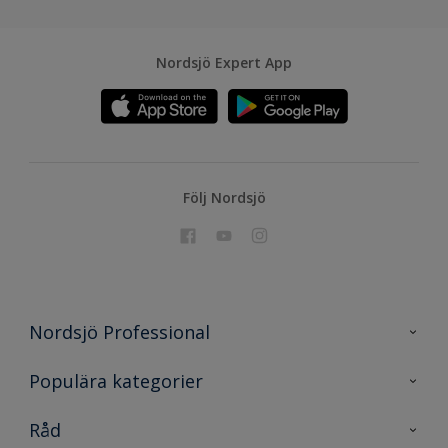
Nordsjö Expert App
Följ Nordsjö
Nordsjö Professional
Kontakta oss
Populära kategorier
En nyans bättre
Nordsjö
Råd
Projekt