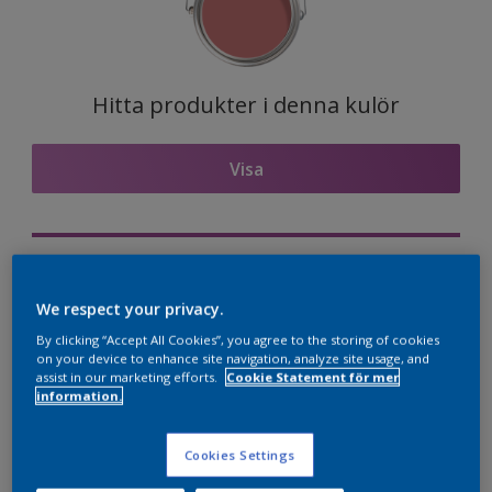
Hitta produkter i denna kulör
Visa
Visualisera kulören på din vägg
We respect your privacy.
Nordsjö Professional Expert app
By clicking “Accept All Cookies”, you agree to the storing of cookies
Visualisera kulören på din vägg
on your device to enhance site navigation, analyze site usage, and
assist in our marketing efforts.
Cookie Statement för mer
information.
Kulörkombinationer
Cookies Settings