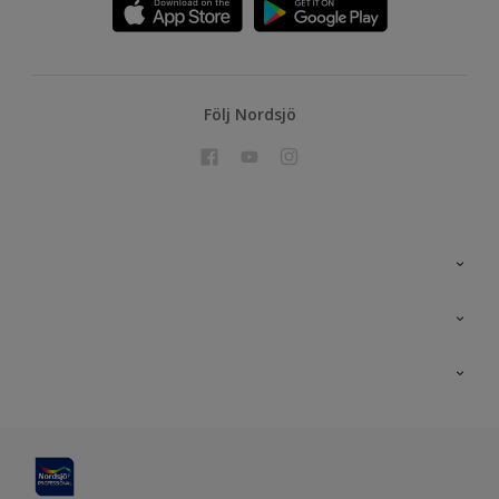
Följ Nordsjö
Kontakta oss
En nyans bättre
Nordsjö
Projekt
Nordsjö Professional Shop
Digitala verktyg
Rationellt Måleri
Miljöarbete och färg
Site map
Effektiva verktyg
Miljömärkta färgprodukter
Tävling
Kulörverktyg