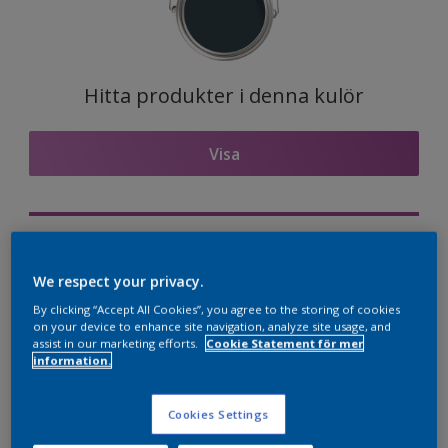
Hitta produkter i denna kulör
Visa
Visualisera kulören på din vägg
We respect your privacy.
Nordsjö Professional Expert app
By clicking “Accept All Cookies”, you agree to the storing of cookies
Visualisera kulören på din vägg
on your device to enhance site navigation, analyze site usage, and
assist in our marketing efforts.
Cookie Statement för mer
information.
Kulörkombinationer
Cookies Settings