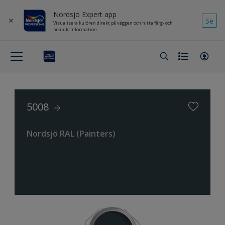
Nordsjö Expert app
Se
Visualisera kulören direkt på väggen och hitta färg- och
produktinformation
5008
Nordsjö RAL (Painters)