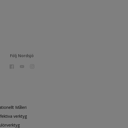
Följ Nordsjö
ationellt Måleri
ffektiva verktyg
ulörverktyg