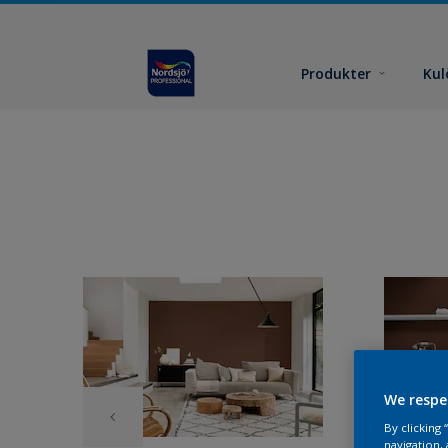
Produkter
Kul
We respe
By clicking
navigation, 