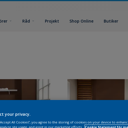
örer
Råd
Projekt
Shop Online
Butiker
ct your privacy.
 “Accept All Cookies”, you agree to the storing of cookies on your device to enhanc
analyze site usage, and assist in our marketing efforts.
Cookie Statement för me