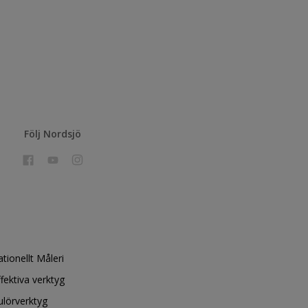
Följ Nordsjö
ationellt Måleri
ffektiva verktyg
ulörverktyg