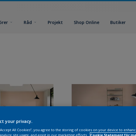
örer
Råd
Projekt
Shop Online
Butiker
ct your privacy.
 “Accept All Cookies”, you agree to the storing of cookies on your device to enhanc
analyze site usage, and assist in our marketing efforts.
Cookie Statement för me