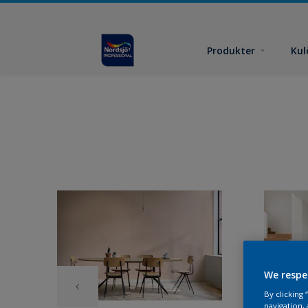
Produkter
Kul
We respe
By clicking
navigation, 