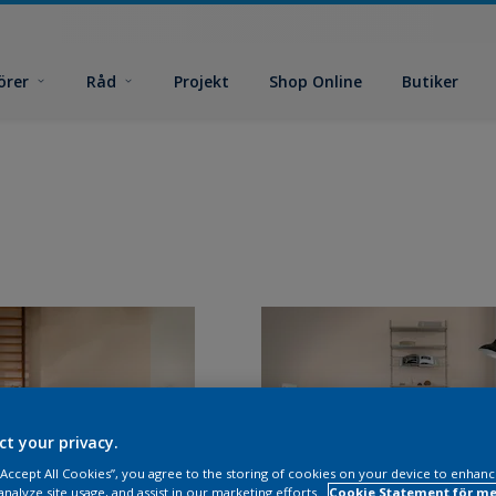
örer
Råd
Projekt
Shop Online
Butiker
ct your privacy.
 “Accept All Cookies”, you agree to the storing of cookies on your device to enhanc
analyze site usage, and assist in our marketing efforts.
Cookie Statement för me