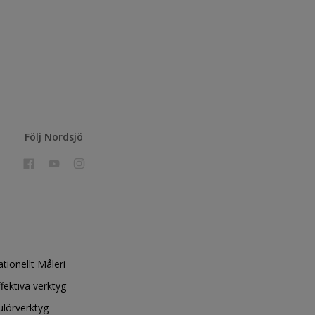
Följ Nordsjö
ationellt Måleri
ffektiva verktyg
ulörverktyg