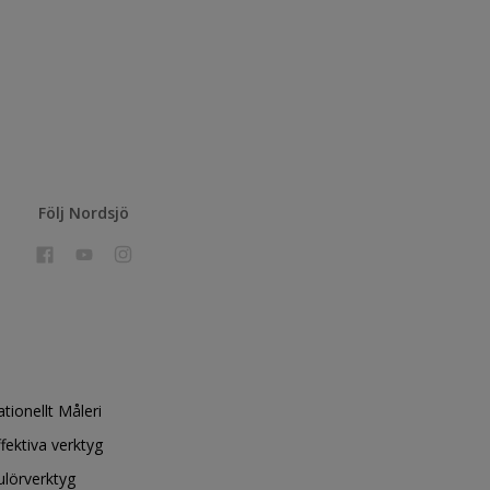
Följ Nordsjö
ationellt Måleri
ffektiva verktyg
ulörverktyg