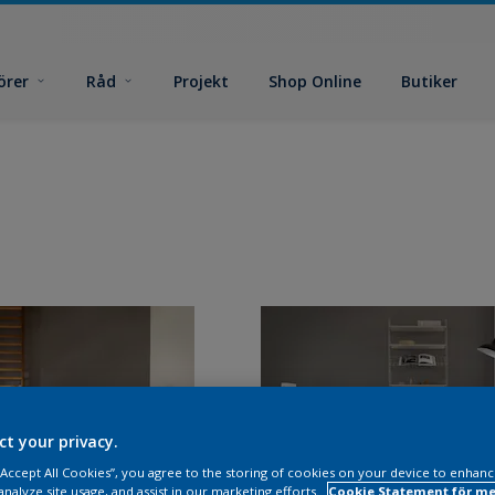
örer
Råd
Projekt
Shop Online
Butiker
ct your privacy.
 “Accept All Cookies”, you agree to the storing of cookies on your device to enhanc
analyze site usage, and assist in our marketing efforts.
Cookie Statement för me