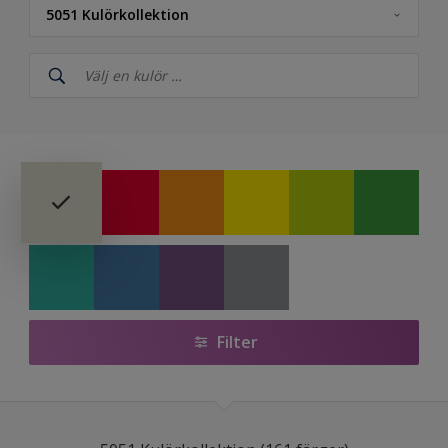
5051 Kulörkollektion
Nordsjö
NCS Index
5051 Kulörkollektion
Nordsjö RAL (Painters)
Färdigblandade Kulörer
Nordsjö Årets kulörer 2026 – The rhythm of blues
Nordsjö True Joy™ – Årets kulör 2025
Filter
Colour Futures 2024 - Nordsjö Sweet Embrace™
Colour Futures 2023
Bright Skies™ - Nordsjö Colour of the Year 2022