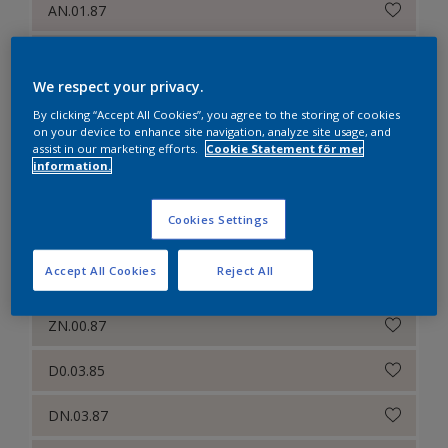
AN.01.87
BN.01.87
We respect your privacy.
CN.00.86
By clicking “Accept All Cookies”, you agree to the storing of cookies
on your device to enhance site navigation, analyze site usage, and
CN.00.87
assist in our marketing efforts.
Cookie Statement för mer
information.
CN.01.85
Cookies Settings
CN.00.88
Accept All Cookies
Reject All
D0.03.83
ZN.00.87
D0.03.85
DN.03.87