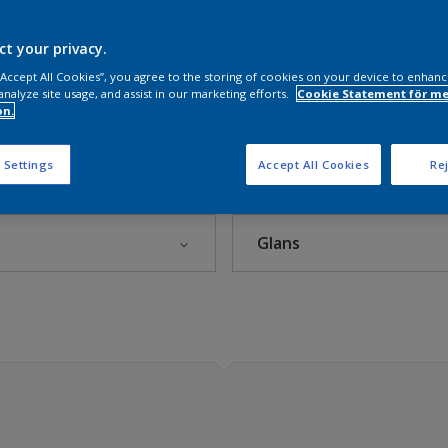
rer
ct your privacy.
 “Accept All Cookies”, you agree to the storing of cookies on your device to enhanc
analyze site usage, and assist in our marketing efforts.
Cookie Statement för me
on.
 Settings
Accept All Cookies
Rej
)
Glans
r
rets kulör 2025
ium
Blank
- Nordsjö Sweet Embrace™
g
Halvblank
t
Halvmatt
ö Colour of the Year 2022
 inomhus
Helmatt
rmar
Matt