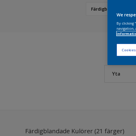
Färdigblandade Kulö
We respe
Nordsjö
By clicking
navigation, 
informati
NCS Index
5051 Kulörkollektion
Cookies
Nordsjö RAL (Painters
Yta
Färdigblandade Kulöre
Nordsjö True Joy™ – Å
Alumin
Colour Futures 2024 
Beton
Colour Futures 2023
Cemen
Bright Skies™ - Nordsj
Dörrar
Färdigblandade Kulörer (21 färger)
Dörrka