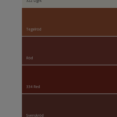
322 Light
Tegelröd
Röd
334 Red
Svenskröd