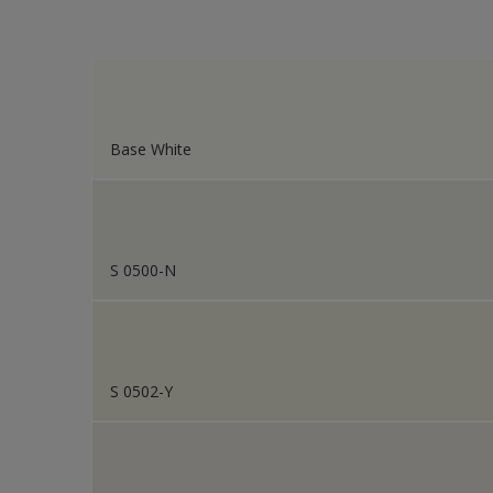
Colour Futures 19
Fasad 
Colour Futures 18
Fasad 
Colour Futures 20
Fönste
Fönste
Base White
Galvani
Garag
Gips
S 0500-N
Gjutet
Golv
Golvlis
S 0502-Y
Icke-jä
Metall
Möbler