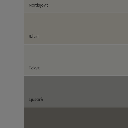
Nordsjövit
Plattor
Puts o
Radiat
Skåp
Råvid
Småmö
Snicker
Staket
Takvit
Stål
Tak ext
Tak in
LjusGrå
Tapet
Terras
Trappa