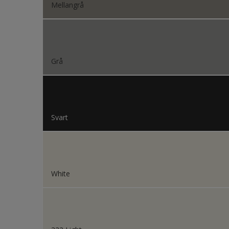
Mellangrå
Trä
Trä pa
Träpan
Grå
Utemöb
Vägg i
Ytterdö
Svart
White