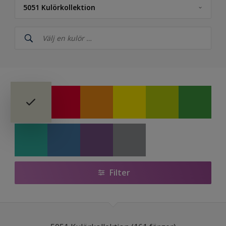
5051 Kulörkollektion
Nordsjö
NCS Index
5051 Kulörkollektion
Nordsjö RAL (Painters)
Färdigblandade Kulörer
Nordsjö True Joy™ – Årets kulör 2025
Colour Futures 2024 - Nordsjö Sweet Embrace™
Filter
Colour Futures 2023
Bright Skies™ - Nordsjö Colour of the Year 2022
Colour Futures 19