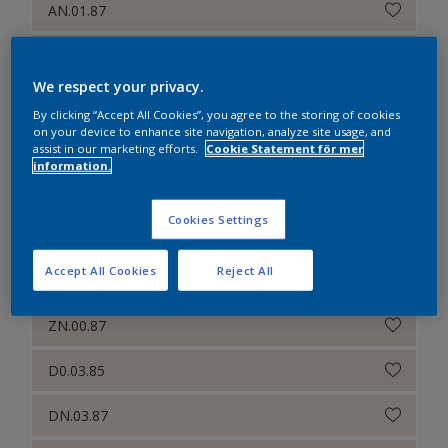
AN.01.87
BN.01.87
We respect your privacy.
CN.00.86
By clicking “Accept All Cookies”, you agree to the storing of cookies
on your device to enhance site navigation, analyze site usage, and
CN.00.87
assist in our marketing efforts.
Cookie Statement för mer
information.
CN.01.85
Cookies Settings
CN.00.88
Accept All Cookies
Reject All
D0.03.83
ZN.00.87
D0.03.85
DN.03.87