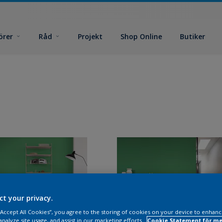
örer
Råd
Projekt
Shop Online
Butiker
ct your privacy.
 “Accept All Cookies”, you agree to the storing of cookies on your device to enhanc
analyze site usage, and assist in our marketing efforts.
Cookie Statement för me