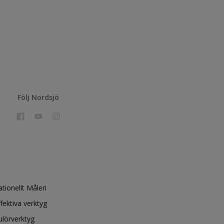
Följ Nordsjö
ationellt Måleri
ffektiva verktyg
ulörverktyg