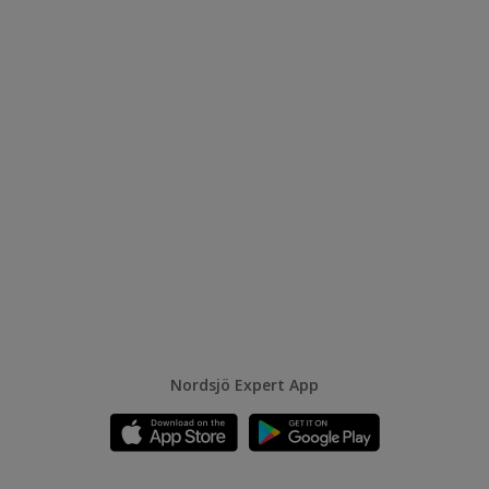
Nordsjö Expert App