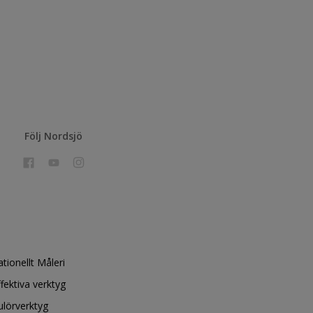
Följ Nordsjö
ationellt Måleri
ffektiva verktyg
ulörverktyg