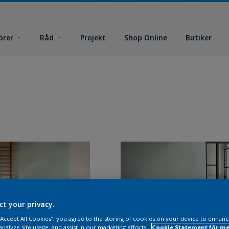
örer
Råd
Projekt
Shop Online
Butiker
ct your privacy.
 “Accept All Cookies”, you agree to the storing of cookies on your device to enhanc
analyze site usage, and assist in our marketing efforts.
Cookie Statement för me