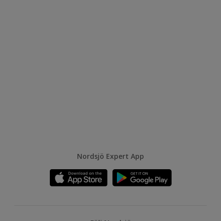
Nordsjö Expert App