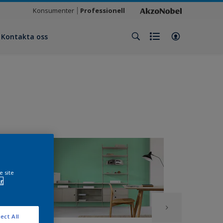
Konsumenter
Professionell
Kontakta oss
e site
r
ect All