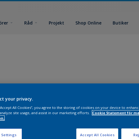
örer
Råd
Projekt
Shop Online
Butiker
ct your privacy.
 “Accept All Cookies”, you agree to the storing of cookies on your device to enhanc
analyze site usage, and assist in our marketing efforts.
Cookie Statement för me
on.
 Settings
Accept All Cookies
Rej