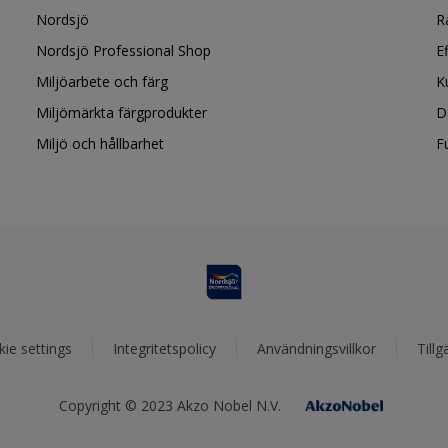
Nordsjö
R
Nordsjö Professional Shop
E
Miljöarbete och färg
K
Miljömärkta färgprodukter
D
Miljö och hållbarhet
F
ie settings
Integritetspolicy
Användningsvillkor
Tillg
Copyright © 2023 Akzo Nobel N.V.