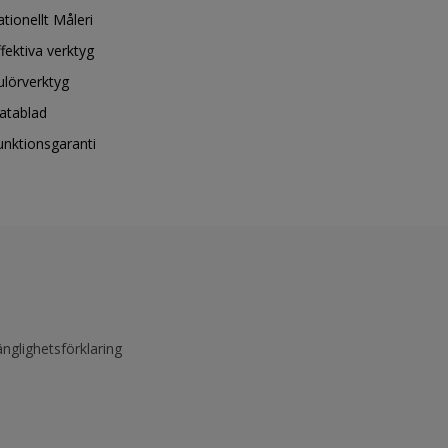
ationellt Måleri
ffektiva verktyg
ulörverktyg
atablad
unktionsgaranti
änglighetsförklaring