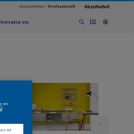
Konsumenter
Professionell
Kontakta oss
e site
r
ect All