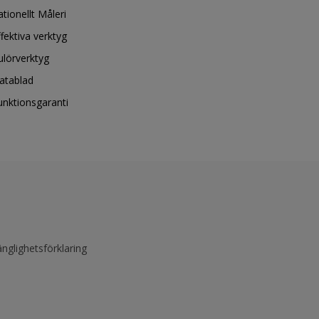
ationellt Måleri
ffektiva verktyg
ulörverktyg
atablad
unktionsgaranti
änglighetsförklaring