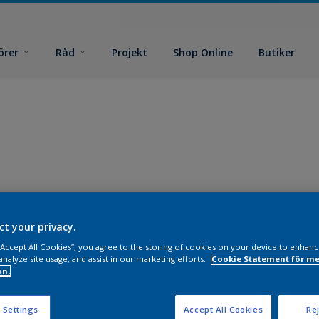
örer
Råd
Projekt
Shop Online
Butiker
ct your privacy.
 “Accept All Cookies”, you agree to the storing of cookies on your device to enhanc
analyze site usage, and assist in our marketing efforts.
Cookie Statement för me
on.
 Settings
Accept All Cookies
Rej