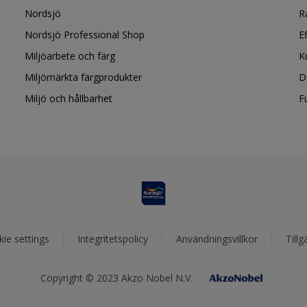
Nordsjö
R
Nordsjö Professional Shop
E
Miljöarbete och färg
K
Miljömärkta färgprodukter
D
Miljö och hållbarhet
F
ie settings
Integritetspolicy
Användningsvillkor
Tillg
Copyright © 2023 Akzo Nobel N.V.