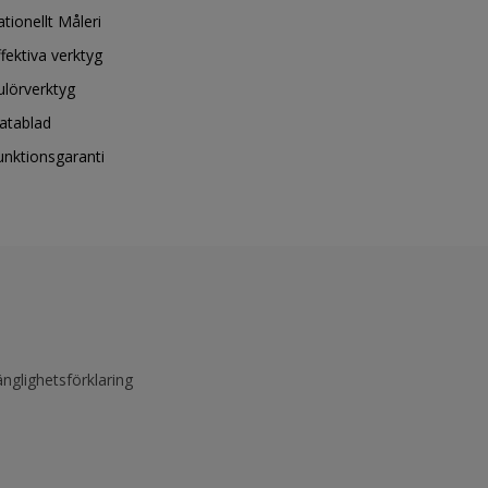
ationellt Måleri
ffektiva verktyg
ulörverktyg
atablad
unktionsgaranti
änglighetsförklaring