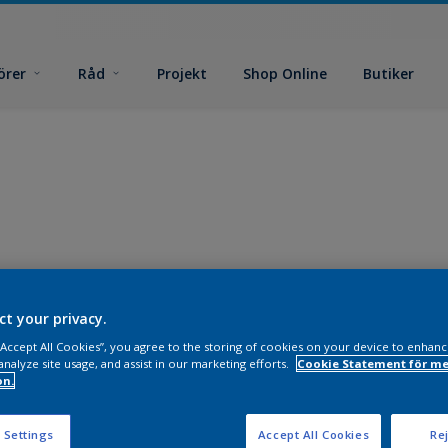
örer
Råd
Projekt
Shop Online
Butiker
ct your privacy.
 “Accept All Cookies”, you agree to the storing of cookies on your device to enhanc
analyze site usage, and assist in our marketing efforts.
Cookie Statement för me
on.
 Settings
Accept All Cookies
Rej