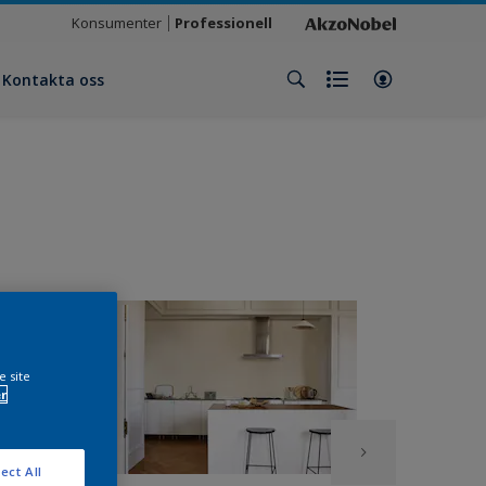
Konsumenter
Professionell
Kontakta oss
e site
r
ect All