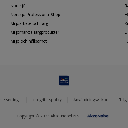
Nordsjö
R
Nordsjö Professional Shop
E
Miljöarbete och färg
K
Miljömärkta färgprodukter
D
Miljö och hållbarhet
F
ie settings
Integritetspolicy
Användningsvillkor
Tillg
Copyright © 2023 Akzo Nobel N.V.