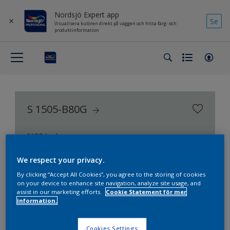
Nordsjö Expert app
Se
Visualisera kulören direkt på väggen och hitta färg- och
produktinformation
S 1505-B80G
NCS Index
We respect your privacy.
By clicking “Accept All Cookies”, you agree to the storing of cookies
on your device to enhance site navigation, analyze site usage, and
assist in our marketing efforts.
Cookie Statement för mer
information.
Cookies Settings