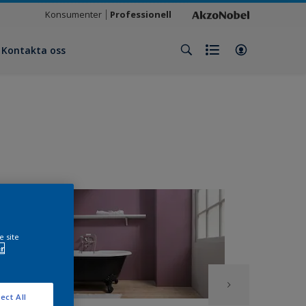
Konsumenter
Professionell
Kontakta oss
e site
r
ect All