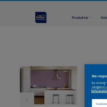
Produkter
Kul
We respe
By clicking
navigation, 
informati
Cookies