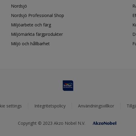
Nordsjö
R
Nordsjö Professional Shop
E
Miljöarbete och färg
K
Miljömärkta färgprodukter
D
Miljö och hållbarhet
F
ie settings
Integritetspolicy
Användningsvillkor
Tillg
Copyright © 2023 Akzo Nobel N.V.