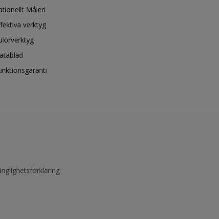
ationellt Måleri
ffektiva verktyg
ulörverktyg
atablad
unktionsgaranti
änglighetsförklaring