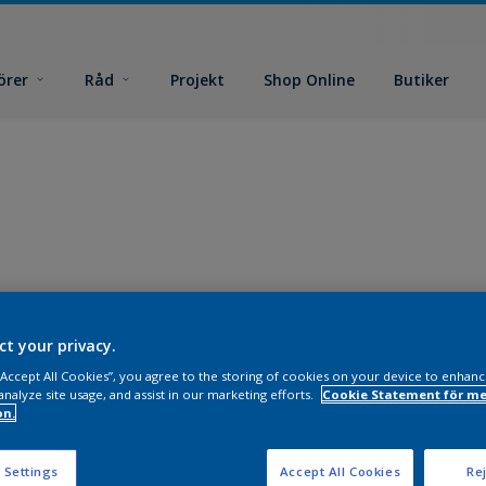
örer
Råd
Projekt
Shop Online
Butiker
ct your privacy.
 “Accept All Cookies”, you agree to the storing of cookies on your device to enhanc
analyze site usage, and assist in our marketing efforts.
Cookie Statement för me
on.
 Settings
Accept All Cookies
Rej