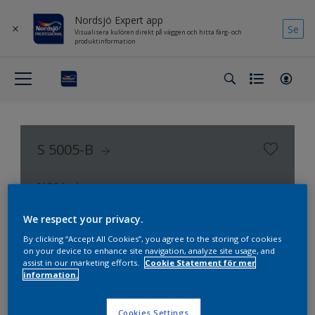
Nordsjö Expert app
Se
Visualisera kulören direkt på väggen och hitta färg- och
produktinformation
S 5005-B
NCS Index
We respect your privacy.
By clicking “Accept All Cookies”, you agree to the storing of cookies
on your device to enhance site navigation, analyze site usage, and
assist in our marketing efforts.
Cookie Statement för mer
information.
Cookies Settings