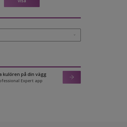
Visa
 trä
ra kulören på din vägg
ofessional Expert app