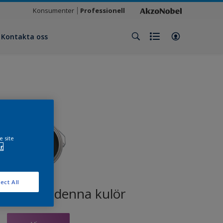
Konsumenter
Professionell
Kontakta oss
e site
r
ect All
odukter i denna kulör