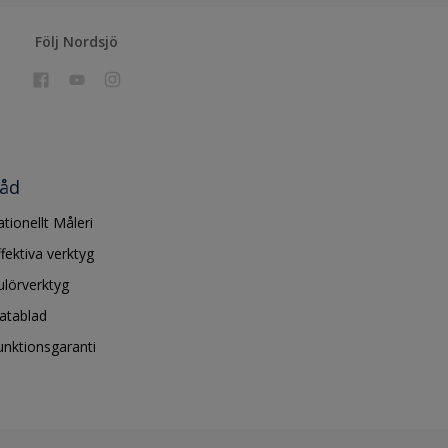
Följ Nordsjö
åd
ationellt Måleri
ffektiva verktyg
ulörverktyg
atablad
unktionsgaranti