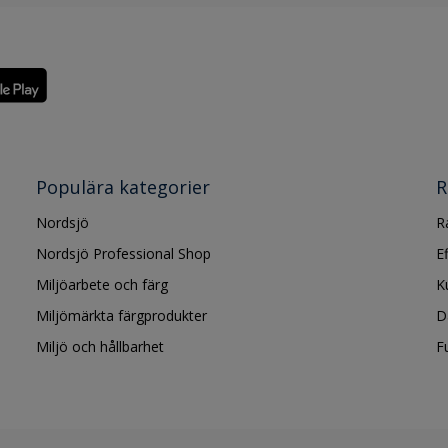
Populära kategorier
R
Nordsjö
R
Nordsjö Professional Shop
E
Miljöarbete och färg
K
Miljömärkta färgprodukter
D
Miljö och hållbarhet
F