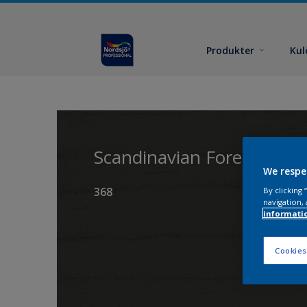
Produkter
Kul
Scandinavian Forest
We respe
368
By clicking
navigation, 
informati
Cookies