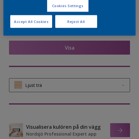
Cookies Settings
Accept All Cookies
Reject All
Hitta produkter i denna kulör
Visa
Ljust trä
Ljust trä
Mellanmörkt trä
Visualisera kulören på din vägg
Mörkt trä
Nordsjö Professional Expert app