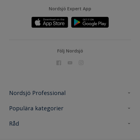
Nordsjö Expert App
Följ Nordsjö
Nordsjö Professional
Kontakta oss
Populära kategorier
En nyans bättre
Nordsjö
Råd
Projekt
Nordsjö Professional Shop
Digitala verktyg
Rationellt Måleri
Miljöarbete och färg