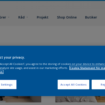
örer
Råd
Projekt
Shop Online
Butiker
ct your privacy.
 “Accept All Cookies”, you agree to the storing of cookies on your device to enhanc
analyze site usage, and assist in our marketing efforts.
Cookie Statement för me
on.
 Settings
Accept All Cookies
Rej