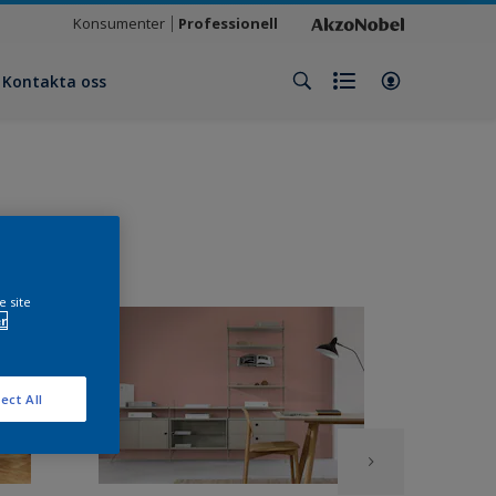
Konsumenter
Professionell
Kontakta oss
e site
r
ect All