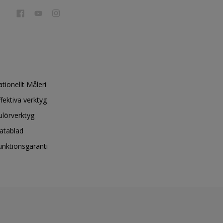
ationellt Måleri
ffektiva verktyg
ulörverktyg
atablad
unktionsgaranti