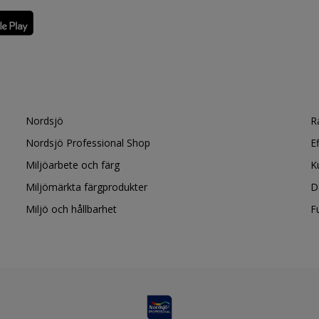
Nordsjö
R
Nordsjö Professional Shop
E
Miljöarbete och färg
K
Miljömärkta färgprodukter
D
Miljö och hållbarhet
F