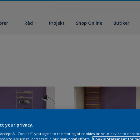
örer
Råd
Projekt
Shop Online
Butiker
ct your privacy.
 “Accept All Cookies”, you agree to the storing of cookies on your device to enhanc
analyze site usage, and assist in our marketing efforts.
Cookie Statement för me