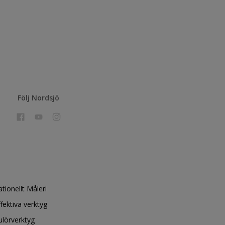
Följ Nordsjö
ationellt Måleri
ffektiva verktyg
ulörverktyg