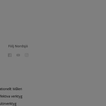
Följ Nordsjö
ationellt Måleri
ffektiva verktyg
ulörverktyg