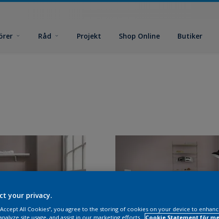
örer
Råd
Projekt
Shop Online
Butiker
ct your privacy.
 “Accept All Cookies”, you agree to the storing of cookies on your device to enhanc
analyze site usage, and assist in our marketing efforts.
Cookie Statement för me